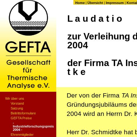
Home
|
Übersicht
|
Impressum
|
Konta
L a u d a t i o
zur Verleihung 
2004
der Firma TA In
t k e
Der von der Firma
TA I
Wir über uns
Gründungsjubiläums der
Vorstand
Satzung
2004 wird an Herrn Dr.
Beitrittsformulare
GEFTA Preise
-
Industrieforschungspreis
2004 -
Herr Dr. Schmidtke hat
Ehrenmitglieder